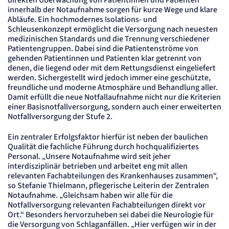
direkten Überwachung von Patientinnen und Patienten
Session
innerhalb der Notaufnahme sorgen für kurze Wege und klare
Abläufe. Ein hochmodernes Isolations- und
Einverständnis-Cookie
Schleusenkonzept ermöglicht die Versorgung nach neuesten
medizinischen Standards und die Trennung verschiedener
Name:
Patientengruppen. Dabei sind die Patientenströme von
cookie_consent
gehenden Patientinnen und Patienten klar getrennt von
Anbieter:
denen, die liegend oder mit dem Rettungsdienst eingeliefert
Artemed SE
werden. Sichergestellt wird jedoch immer eine geschützte,
Zweck:
freundliche und moderne Atmosphäre und Behandlung aller.
Speichert den Zustimmungsstatus des Benutzers für Cookies auf der aktuellen
Damit erfüllt die neue Notfallaufnahme nicht nur die Kriterien
Domäne.
einer Basisnotfallversorgung, sondern auch einer erweiterten
Cookie Laufzeit:
1 Jahr
Notfallversorgung der Stufe 2.
Ein zentraler Erfolgsfaktor hierfür ist neben der baulichen
STATISTIK
Qualität die fachliche Führung durch hochqualifiziertes
Statistik Cookies erfassen Informationen
Personal. „Unsere Notaufnahme wird seit jeher
anonym. Diese Informationen helfen uns
interdisziplinär betrieben und arbeitet eng mit allen
zu verstehen, wie unsere Besucher unsere
relevanten Fachabteilungen des Krankenhauses zusammen“,
so Stefanie Thielmann, pflegerische Leiterin der Zentralen
Website nutzen.
Notaufnahme. „Gleichsam haben wir alle für die
Notfallversorgung relevanten Fachabteilungen direkt vor
etracker Analytics
Ort.“ Besonders hervorzuheben sei dabei die Neurologie für
die Versorgung von Schlaganfällen. „Hier verfügen wir in der