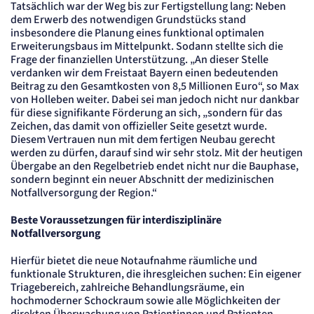
Cookie Laufzeit:
Tatsächlich war der Weg bis zur Fertigstellung lang: Neben
"no" - 50 Jahre, "yes" - 480 Tage
dem Erwerb des notwendigen Grundstücks stand
insbesondere die Planung eines funktional optimalen
Content-Management-System-
Erweiterungsbaus im Mittelpunkt. Sodann stellte sich die
Cookie
Frage der finanziellen Unterstützung. „An dieser Stelle
verdanken wir dem Freistaat Bayern einen bedeutenden
Beitrag zu den Gesamtkosten von 8,5 Millionen Euro“, so Max
Name:
fe_typo_user
von Holleben weiter. Dabei sei man jedoch nicht nur dankbar
für diese signifikante Förderung an sich, „sondern für das
Anbieter:
TYPO3
Zeichen, das damit von offizieller Seite gesetzt wurde.
Diesem Vertrauen nun mit dem fertigen Neubau gerecht
Zweck:
Dient der Identifizierung eines Anwenders und der besseren Bedienerführung.
werden zu dürfen, darauf sind wir sehr stolz. Mit der heutigen
Übergabe an den Regelbetrieb endet nicht nur die Bauphase,
Cookie Laufzeit:
Session
sondern beginnt ein neuer Abschnitt der medizinischen
Notfallversorgung der Region.“
Sitzungs-Cookie
Beste Voraussetzungen für interdisziplinäre
Name:
Notfallversorgung
PHPSESSID
Anbieter:
Hierfür bietet die neue Notaufnahme räumliche und
Artemed SE
funktionale Strukturen, die ihresgleichen suchen: Ein eigener
Zweck:
Triagebereich, zahlreiche Behandlungsräume, ein
Behält die Zustände des Benutzers bei allen Seitenanfragen bei.
hochmoderner Schockraum sowie alle Möglichkeiten der
Cookie Laufzeit: