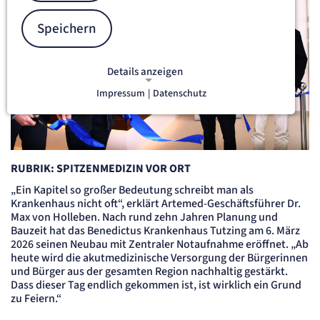
Speichern
Details anzeigen
Impressum
|
Datenschutz
NOTWENDIGE COOKIES
Notwendige Cookies ermöglichen
grundlegende Funktionen und sind für
die einwandfreie Funktion der Website
erforderlich.
RUBRIK: SPITZENMEDIZIN VOR ORT
„Ein Kapitel so großer Bedeutung schreibt man als
etracker Sitzungs-Cookie
Krankenhaus nicht oft“, erklärt Artemed-Geschäftsführer Dr.
Max von Holleben. Nach rund zehn Jahren Planung und
Name:
Bauzeit hat das Benedictus Krankenhaus Tutzing am 6. März
et_oi_v2
2026 seinen Neubau mit Zentraler Notaufnahme eröffnet. „Ab
Anbieter:
heute wird die akutmedizinische Versorgung der Bürgerinnen
etracker GmbH
und Bürger aus der gesamten Region nachhaltig gestärkt.
Zweck:
Dass dieser Tag endlich gekommen ist, ist wirklich ein Grund
Opt-In Cookie speichert die Entscheidung des Besuchers, wenn auf der Seite des
zu Feiern.“
Kunden das Tracking Opt-In ausgespielt wird. Wird auch für ein eventuelles Opt-Out
verwendet.