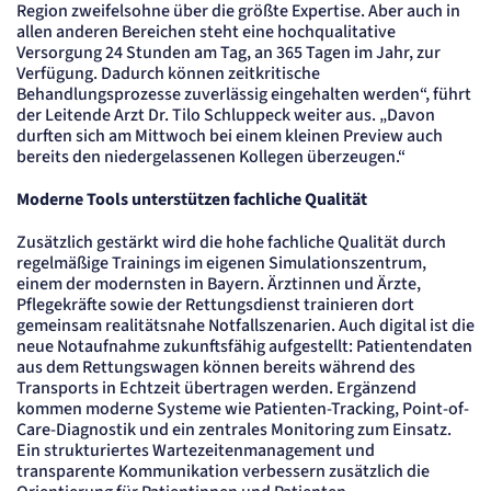
Name:
Region zweifelsohne über die größte Expertise. Aber auch in
_et_coid
allen anderen Bereichen steht eine hochqualitative
Anbieter:
Versorgung 24 Stunden am Tag, an 365 Tagen im Jahr, zur
etracker GmbH
Verfügung. Dadurch können zeitkritische
Zweck:
Behandlungsprozesse zuverlässig eingehalten werden“, führt
Cookie Erkennung
der Leitende Arzt Dr. Tilo Schluppeck weiter aus. „Davon
Cookie Laufzeit:
durften sich am Mittwoch bei einem kleinen Preview auch
2 Jahre
bereits den niedergelassenen Kollegen überzeugen.“
etracker Analytics
Moderne Tools unterstützen fachliche Qualität
Name:
Zusätzlich gestärkt wird die hohe fachliche Qualität durch
et_allow_cookies
regelmäßige Trainings im eigenen Simulationszentrum,
Anbieter:
einem der modernsten in Bayern. Ärztinnen und Ärzte,
etracker GmbH
Pflegekräfte sowie der Rettungsdienst trainieren dort
Zweck:
gemeinsam realitätsnahe Notfallszenarien. Auch digital ist die
Es erlaubt eTracker Cookies zu setzen.
neue Notaufnahme zukunftsfähig aufgestellt: Patientendaten
Cookie Laufzeit:
aus dem Rettungswagen können bereits während des
480 Tage
Transports in Echtzeit übertragen werden. Ergänzend
etracker Analytics
kommen moderne Systeme wie Patienten-Tracking, Point-of-
Care-Diagnostik und ein zentrales Monitoring zum Einsatz.
Ein strukturiertes Wartezeitenmanagement und
Name:
transparente Kommunikation verbessern zusätzlich die
isSdEnabled