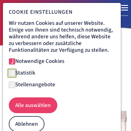
COOKIE EINSTELLUNGEN
Wir nutzen Cookies auf unserer Website.
Einige von ihnen sind technisch notwendig,
während andere uns helfen, diese Website
zu verbessern oder zusätzliche
Funktionalitäten zur Verfügung zu stellen.
Notwendige Cookies
Navigationspfad
ARTEMED
06.03.2026
Neue Notaufnahme und
Statistik
Intensivstation in Tutzing
Stellenangebote
eröffnet
Artemed, 06.03.2026
Alle auswählen
Ablehnen