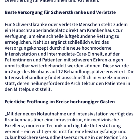
Orientierung für Patientinnen und Patienten.
Anbieter:
etracker GmbH
Beste Versorgung für Schwerstkranke und Verletzte
Zweck:
Erkennung, ob bei dem Besucher die Scrolltiefe gemessen wird.
Für Schwerstkranke oder verletzte Menschen steht zudem
Cookie Laufzeit:
24 Std.
ein Hubschrauberlandeplatz direkt am Krankenhaus zur
Verfügung, um eine schnelle luftgebundene Rettung zu
ermöglichen. Nahtlos ergänzt schließlich wird das
STELLENANGEBOTE
Versorgungskonzept durch die neue hochmoderne
SmartRecruiters
Intensivstation und Intermediate-Care-Einheit, auf der
Patientinnen und Patienten mit schweren Erkrankungen
unmittelbar weiterbehandelt werden können. Diese wurde
Name:
OptanonConsent, datadome, __cf_bm u.A.
im Zuge des Neubaus auf 12 Behandlungsplätze erweitert. Die
Intensivbehandlung findet ausschließlich in Einzelzimmern
Anbieter:
SmartRecruiters GmbH
statt, deren heilungsfördernde Architektur den Patienten in
Zweck:
den Mittelpunkt stellt.
Speichert die ausgewählten Filter-Eigenschaften des Benutzers, um die entsprechenden
Stellenangebote anzeigen zu können.
Feierliche Eröffnung im Kreise hochrangiger Gästen
Cookie Laufzeit:
535 Tage
„Mit der neuen Notaufnahme und Intensivstation verfügt das
Krankenhaus über eine Infrastruktur, die medizinische
Exzellenz, moderne Technik und digitale Unterstützung
vereint – ein wichtiger Schritt für eine leistungsfähige und
zukunftssichere Gesundheitsversorgung in der Region“, so