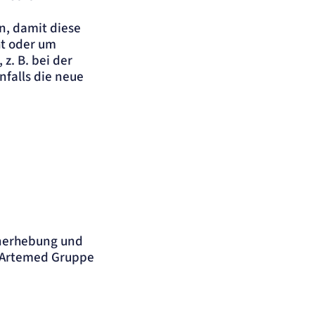
n, damit diese
ht oder um
z. B. bei der
nfalls die neue
enerhebung und
r Artemed Gruppe