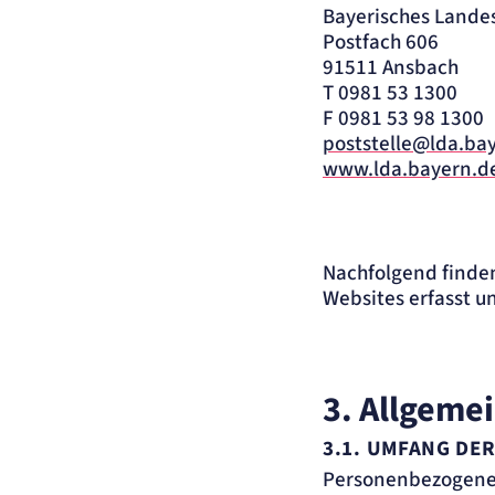
Bayerisches Lande
Postfach 606
91511 Ansbach
T 0981 53 1300
F 0981 53 98 1300
poststelle@lda.ba
www.lda.bayern.d
Nachfolgend finden
Websites erfasst u
3. Allgeme
3.1. UMFANG DE
Personenbezogene 