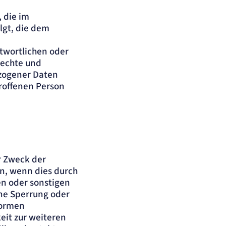
 die im
olgt, die dem
twortlichen oder
drechte und
ezogener Daten
roffenen Person
r Zweck der
en, wenn dies durch
n oder sonstigen
ine Sperrung oder
Normen
keit zur weiteren