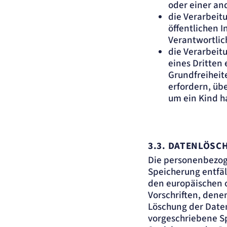
oder einer an
die Verarbeit
öffentlichen I
Verantwortlic
die Verarbeit
eines Dritten 
Grundfreiheit
erfordern, üb
um ein Kind h
3.3.
DATENLÖSCH
Die personenbezog
Speicherung entfäl
den europäischen 
Vorschriften, dene
Löschung der Date
vorgeschriebene Spe