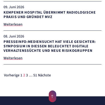
Cookie Laufzeit:
"no" - 50 Jahre, "yes" - 480 Tage
09
. Juni 2026
KEMPENER HOSPITAL ÜBERNIMMT RADIOLOGISCHE
Content-Management-System-
PRAXIS UND GRÜNDET MVZ
Cookie
Weiterlesen
Name:
fe_typo_user
08
. Juni 2026
Anbieter:
TYPO3
PRESSEINFO:MEDIENSUCHT HAT VIELE GESICHTER:
SYMPOSIUM IN DIESSEN BELEUCHTET DIGITALE V
Zweck:
Dient der Identifizierung eines Anwenders und der besseren Bedienerführung.
ERHALTENSSÜCHTE UND NEUE RISIKOGRUPPEN
Cookie Laufzeit:
Weiterlesen
Session
Sitzungs-Cookie
Vorherige
1
2
3
…
51
Nächste
Name:
PHPSESSID
Anbieter:
Artemed SE
Zweck:
Behält die Zustände des Benutzers bei allen Seitenanfragen bei.
Cookie Laufzeit: