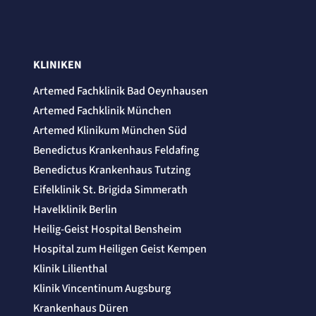
Session
Einverständnis-Cookie
Name:
KLINIKEN
cookie_consent
Anbieter:
Artemed Fachklinik Bad Oeynhausen
Artemed SE
Artemed Fachklinik München
Zweck:
Speichert den Zustimmungsstatus des Benutzers für Cookies auf der aktuellen
Artemed Klinikum München Süd
Domäne.
Benedictus Krankenhaus Feldafing
Cookie Laufzeit:
1 Jahr
Benedictus Krankenhaus Tutzing
Eifelklinik St. Brigida Simmerath
STATISTIK
Statistik Cookies erfassen Informationen
Havelklinik Berlin
anonym. Diese Informationen helfen uns
Heilig-Geist Hospital Bensheim
zu verstehen, wie unsere Besucher unsere
Hospital zum Heiligen Geist Kempen
Website nutzen.
Klinik Lilienthal
etracker Analytics
Klinik Vincentinum Augsburg
Krankenhaus Düren