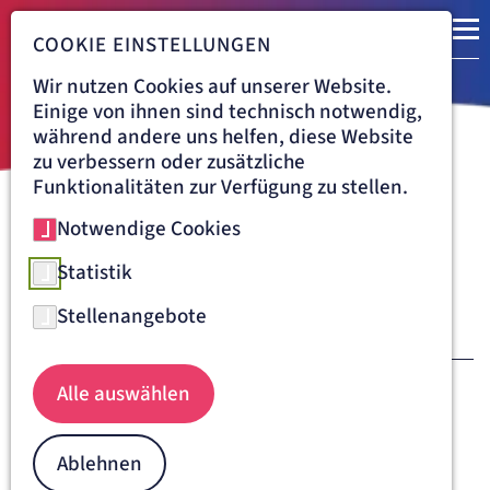
COOKIE EINSTELLUNGEN
Wir nutzen Cookies auf unserer Website.
Einige von ihnen sind technisch notwendig,
während andere uns helfen, diese Website
zu verbessern oder zusätzliche
Funktionalitäten zur Verfügung zu stellen.
Notwendige Cookies
Navigationspfad
ARTEMED
Aktuelles
Statistik
Stellenangebote
JULI
01
. Juli 2026
Alle auswählen
EIFELKLINIK ST. BRIGIDA BIETET SPITZENMEDIZIN
FÜR GELENKERSATZ UND UNFALLCHIRURGIE
Ablehnen
Weiterlesen