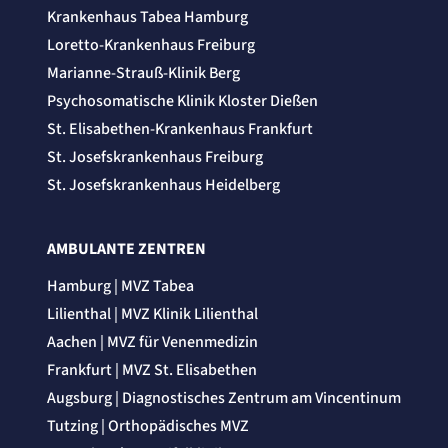
Name:
Krankenhaus Tabea Hamburg
_et_coid
Anbieter:
Loretto-Krankenhaus Freiburg
etracker GmbH
Marianne-Strauß-Klinik Berg
Zweck:
Cookie Erkennung
Psychosomatische Klinik Kloster Dießen
Cookie Laufzeit:
St. Elisabethen-Krankenhaus Frankfurt
2 Jahre
St. Josefskrankenhaus Freiburg
etracker Analytics
St. Josefskrankenhaus Heidelberg
Name:
et_allow_cookies
AMBULANTE ZENTREN
Anbieter:
etracker GmbH
Hamburg | MVZ Tabea
Zweck:
Es erlaubt eTracker Cookies zu setzen.
Lilienthal | MVZ Klinik Lilienthal
Cookie Laufzeit:
480 Tage
Aachen | MVZ für Venenmedizin
Frankfurt | MVZ St. Elisabethen
etracker Analytics
Augsburg | Diagnostisches Zentrum am Vincentinum
Name:
Tutzing | Orthopädisches MVZ
isSdEnabled