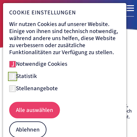
COOKIE EINSTELLUNGEN
Wir nutzen Cookies auf unserer Website.
Einige von ihnen sind technisch notwendig,
während andere uns helfen, diese Website
zu verbessern oder zusätzliche
Funktionalitäten zur Verfügung zu stellen.
Notwendige Cookies
Navigationspfad
ARTEMED
Artemed Stiftung
Statistik
Stellenangebote
NACHHALTIGE HILFE WELTWEIT
Wie wichtig Gesundheit ist, merken wir meist erst in Zeiten
der Krankheit. Ein Glück, wenn es dann die Möglichkeit gibt,
Alle auswählen
einen Arzt aufzusuchen oder ins Krankenhaus zu gehen. Doch
sehr viele Menschen auf der Welt haben dieses Privileg nicht.
Wir haben die Möglichkeiten, daran etwas zu ändern und
gemeinsam mit unseren ehrenamtlichen Helfern, unseren
Ablehnen
Spendern und Förderern schaffen wir Orte, an denen