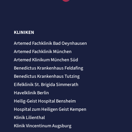
Session
Einverständnis-Cookie
Name:
cookie_consent
KLINIKEN
Anbieter:
Artemed SE
Artemed Fachklinik Bad Oeynhausen
Zweck:
Artemed Fachklinik München
Speichert den Zustimmungsstatus des Benutzers für Cookies auf der aktuellen
Domäne.
Artemed Klinikum München Süd
Cookie Laufzeit:
1 Jahr
Benedictus Krankenhaus Feldafing
Benedictus Krankenhaus Tutzing
STATISTIK
Eifelklinik St. Brigida Simmerath
Statistik Cookies erfassen Informationen
Havelklinik Berlin
anonym. Diese Informationen helfen uns
zu verstehen, wie unsere Besucher unsere
Heilig-Geist Hospital Bensheim
Website nutzen.
Hospital zum Heiligen Geist Kempen
Klinik Lilienthal
etracker Analytics
Klinik Vincentinum Augsburg