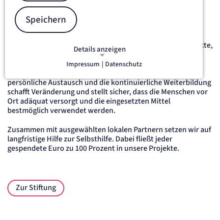
Menschen in Krankheit und Not Hilfe bekommen, die
ansonsten davon ausgeschlossen wären.
Speichern
UNSERE PROJEKTE
Wir konzentrieren uns bei unserer Arbeit auf wenige Projekte,
Details anzeigen
in denen wir dafür langfristig und intensiv engagiert sind.
Denn die Bereitstellung von Gebäuden, Infrastruktur oder
Impressum
|
Datenschutz
NOTWENDIGE COOKIES
Geräten macht noch keine Medizin. Erst der dauerhafte
Notwendige Cookies ermöglichen
persönliche Austausch und die kontinuierliche Weiterbildung
grundlegende Funktionen und sind für
schafft Veränderung und stellt sicher, dass die Menschen vor
die einwandfreie Funktion der Website
Ort adäquat versorgt und die eingesetzten Mittel
bestmöglich verwendet werden.
erforderlich.
Zusammen mit ausgewählten lokalen Partnern setzen wir auf
etracker Sitzungs-Cookie
langfristige Hilfe zur Selbsthilfe. Dabei fließt jeder
gespendete Euro zu 100 Prozent in unsere Projekte.
Name:
et_oi_v2
Anbieter:
etracker GmbH
Zur Stiftung
Zweck:
Opt-In Cookie speichert die Entscheidung des Besuchers, wenn auf der Seite des
Kunden das Tracking Opt-In ausgespielt wird. Wird auch für ein eventuelles Opt-Out
verwendet.