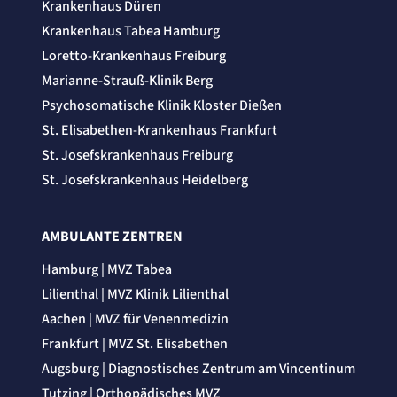
Name:
Krankenhaus Düren
_et_coid
Krankenhaus Tabea Hamburg
Anbieter:
etracker GmbH
Loretto-Krankenhaus Freiburg
Zweck:
Marianne-Strauß-Klinik Berg
Cookie Erkennung
Cookie Laufzeit:
Psychosomatische Klinik Kloster Dießen
2 Jahre
St. Elisabethen-Krankenhaus Frankfurt
etracker Analytics
St. Josefskrankenhaus Freiburg
St. Josefskrankenhaus Heidelberg
Name:
et_allow_cookies
Anbieter:
etracker GmbH
AMBULANTE ZENTREN
Zweck:
Es erlaubt eTracker Cookies zu setzen.
Hamburg | MVZ Tabea
Cookie Laufzeit:
Lilienthal | MVZ Klinik Lilienthal
480 Tage
Aachen | MVZ für Venenmedizin
etracker Analytics
Frankfurt | MVZ St. Elisabethen
Augsburg | Diagnostisches Zentrum am Vincentinum
Name:
isSdEnabled
Tutzing | Orthopädisches MVZ